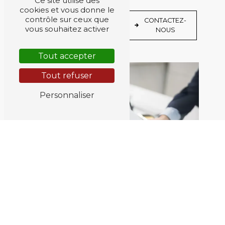
Ce site utilise des
cookies et vous donne le
EN
contrôle sur ceux que
CONTACTEZ-
SAVOIR
vous souhaitez activer
NOUS
PLUS
Tout accepter
Tout refuser
Personnaliser