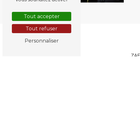
Tout accepter
Tout refuser
Personnaliser
ZAE