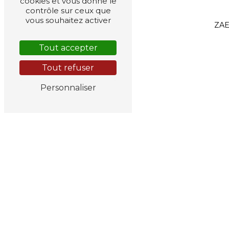
cookies et vous donne le
contrôle sur ceux que
vous souhaitez activer
ZAE
Tout accepter
Tout refuser
Personnaliser